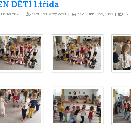
N DĚTÍ 1.třída
června 2026 |
Mgr. Eva Krupková |
74x |
2022/2023 |
66 