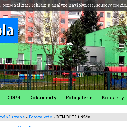
, personalizaci reklam a analýze návštěvnosti soubory cookie
ola
GDPR
Dokumenty
Fotogalerie
Kontakty
odní strana
»
Fotogalerie
» DEN DĚTÍ 1.třída