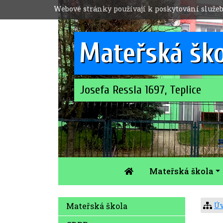
Webové stránky používají k poskytování služeb
Mateřská šk
Josefa Ressla 1697, Teplice
Mateřská škola
Úv
Mateřská škola