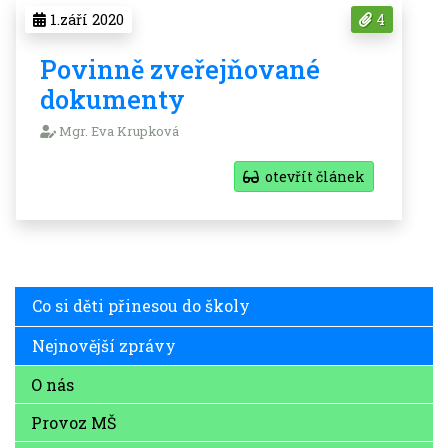
1.září 2020
4
Povinně zveřejňované
dokumenty
Mgr. Eva Krupková
otevřít článek
Co si děti přinesou do školy
Nejnovější zprávy
O nás
Provoz MŠ