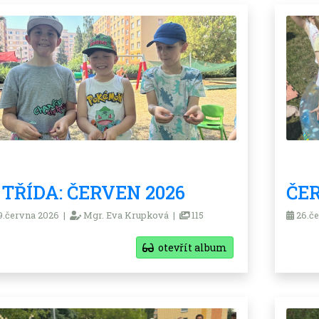
. TŘÍDA: ČERVEN 2026
ČER
.června 2026 |
Mgr. Eva Krupková |
115
26.če
otevřít album