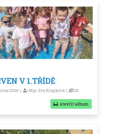
VEN V 1.TŘÍDĚ
rvna 2026 |
Mgr. Eva Krupková |
22
otevřít album