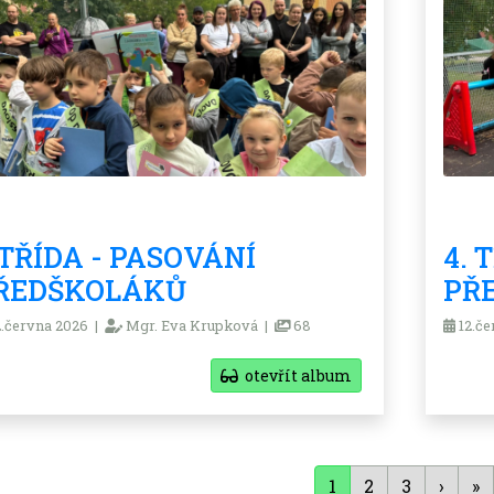
.TŘÍDA - PASOVÁNÍ
4. 
ŘEDŠKOLÁKŮ
PŘ
.června 2026 |
Mgr. Eva Krupková |
68
12.če
otevřít album
1
2
3
›
»