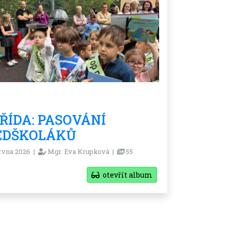
TŘÍDA: PASOVÁNÍ
EDŠKOLÁKŮ
rvna 2026 |
Mgr. Eva Krupková |
55
otevřít album