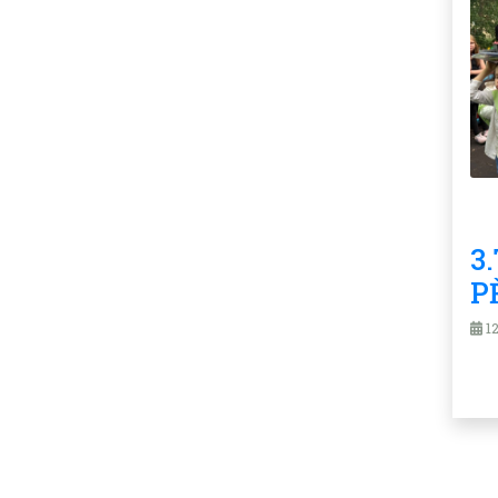
3
P
12