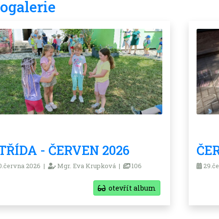
ogalerie
.TŘÍDA - ČERVEN 2026
ČER
.června 2026 |
Mgr. Eva Krupková |
106
29.če
otevřít album