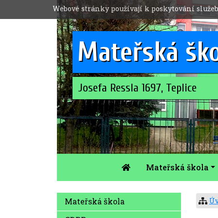
Webové stránky používají k poskytování služeb
Mateřská šk
Josefa Ressla 1697, Teplice
Mateřská škola
Úv
Mateřská škola