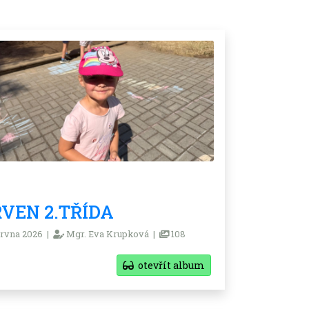
VEN 2.TŘÍDA
rvna 2026 |
Mgr. Eva Krupková |
108
otevřít album