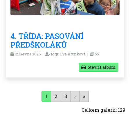
4. TŘÍDA: PASOVÁNÍ
PŘEDŠKOLÁKŮ
12.června 2026 |
Mgr. Eva Krupková |
55
otevřít album
1
2
3
›
»
Celkem galerií: 129