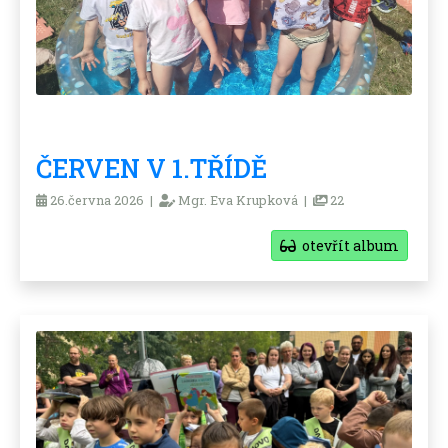
ČERVEN V 1.TŘÍDĚ
26.června 2026 |
Mgr. Eva Krupková |
22
otevřít album