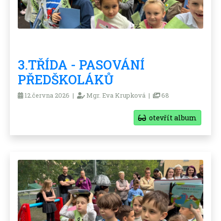
3.TŘÍDA - PASOVÁNÍ
PŘEDŠKOLÁKŮ
12.června 2026 |
Mgr. Eva Krupková |
68
otevřít album