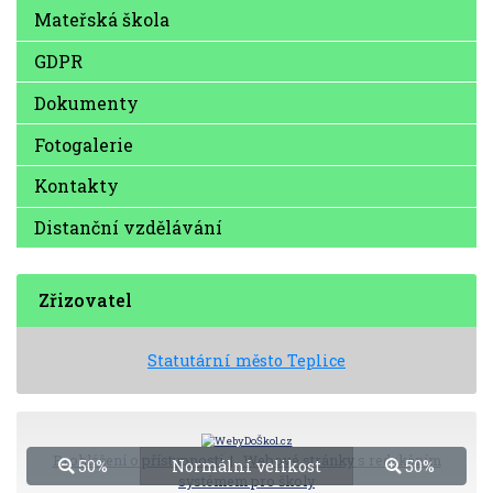
Mateřská škola
GDPR
Dokumenty
Fotogalerie
Kontakty
Distanční vzdělávání
Zřizovatel
Statutární město Teplice
Prohlášení o přístupnosti
|
Webové stránky s redakčním
50%
Normální velikost
50%
systémem pro školy