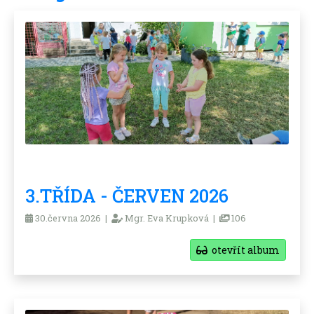
3.TŘÍDA - ČERVEN 2026
30.června 2026 |
Mgr. Eva Krupková |
106
otevřít album