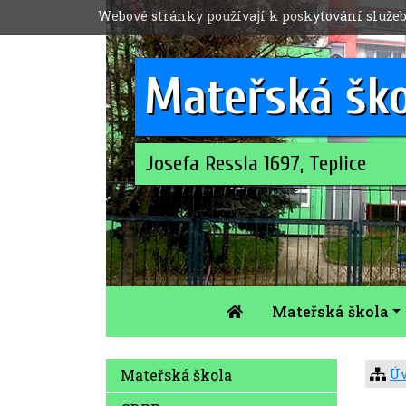
Webové stránky používají k poskytování služeb
Mateřská šk
Josefa Ressla 1697, Teplice
Mateřská škola
Úv
Mateřská škola