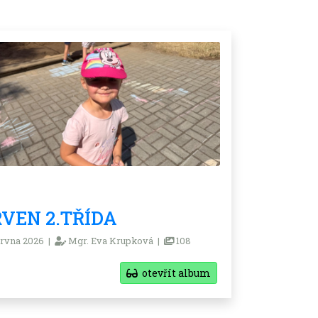
VEN 2.TŘÍDA
rvna 2026 |
Mgr. Eva Krupková |
108
otevřít album