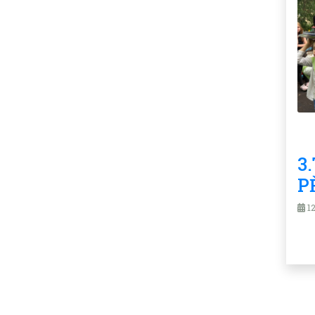
3
P
12