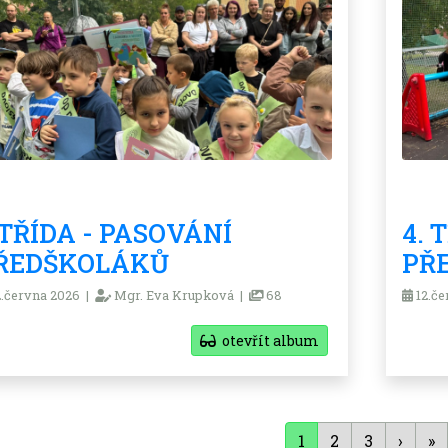
.TŘÍDA - PASOVÁNÍ
4. 
ŘEDŠKOLÁKŮ
PŘ
.června 2026 |
Mgr. Eva Krupková |
68
12.če
otevřít album
1
2
3
›
»