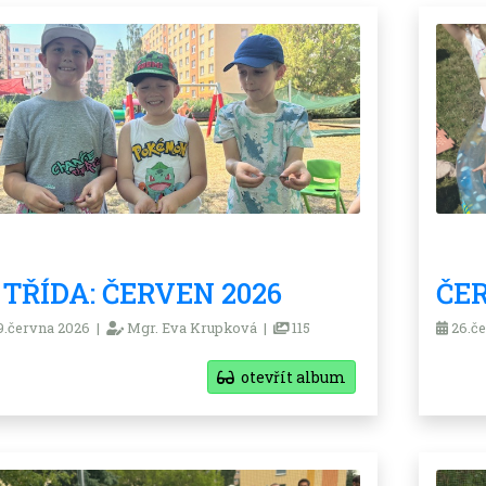
. TŘÍDA: ČERVEN 2026
ČER
.června 2026 |
Mgr. Eva Krupková |
115
26.če
otevřít album