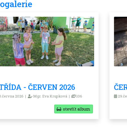
ogalerie
.TŘÍDA - ČERVEN 2026
ČER
.června 2026 |
Mgr. Eva Krupková |
106
29.če
otevřít album