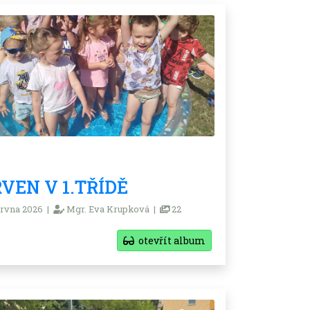
VEN V 1.TŘÍDĚ
rvna 2026 |
Mgr. Eva Krupková |
22
otevřít album