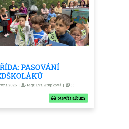
TŘÍDA: PASOVÁNÍ
EDŠKOLÁKŮ
rvna 2026 |
Mgr. Eva Krupková |
55
otevřít album