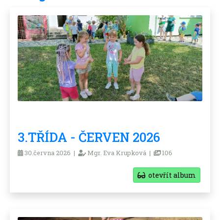
3.TŘÍDA - ČERVEN 2026
30.června 2026 |
Mgr. Eva Krupková |
106
otevřít album