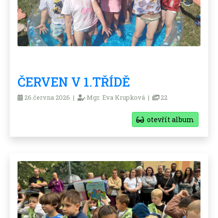
ČERVEN V 1.TŘÍDĚ
26.června 2026 |
Mgr. Eva Krupková |
22
otevřít album