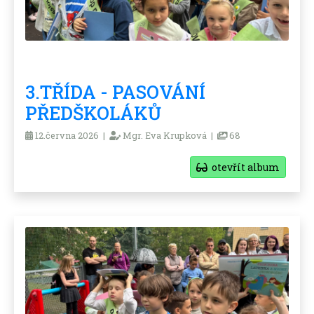
3.TŘÍDA - PASOVÁNÍ
PŘEDŠKOLÁKŮ
12.června 2026 |
Mgr. Eva Krupková |
68
otevřít album