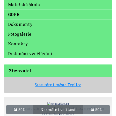
Mateřská škola
GDPR
Dokumenty
Fotogalerie
Kontakty
Distanční vzdělávání
Zřizovatel
Statutární město Teplice
Prohlášení o přístupnosti
|
Webové stránky s redakčním
50%
Normální velikost
50%
systémem pro školy