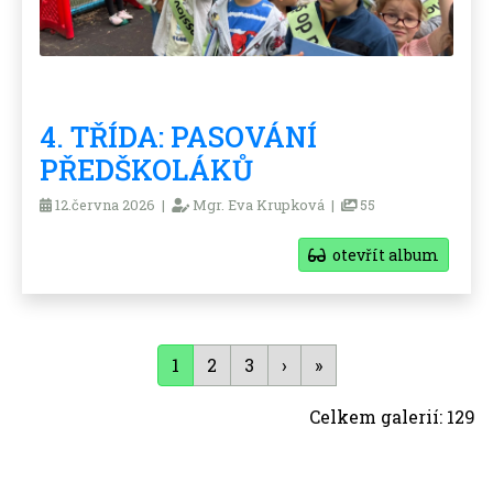
4. TŘÍDA: PASOVÁNÍ
PŘEDŠKOLÁKŮ
12.června 2026 |
Mgr. Eva Krupková |
55
otevřít album
1
2
3
›
»
Celkem galerií: 129